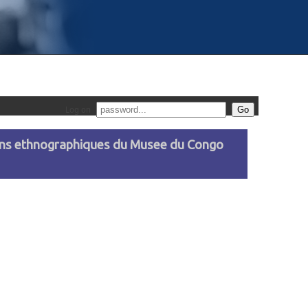
Log on
tions ethnographiques du Musee du Congo